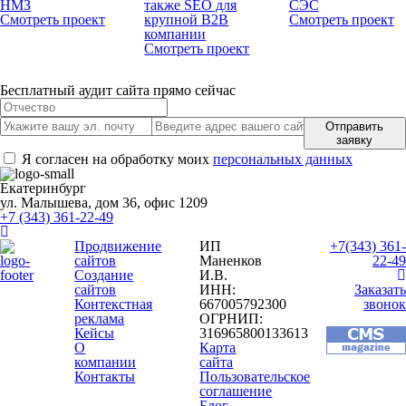
НМЗ
также SEO для
СЭС
Смотреть проект
крупной B2B
Смотреть проект
компании
Смотреть проект
Бесплатный аудит сайта прямо сейчас
Отправить
заявку
Я согласен на обработку моих
персональных данных
Екатеринбург
ул. Малышева, дом 36, офис 1209
+7 (343) 361-22-49
Продвижение
ИП
+7(343) 361-
сайтов
Маненков
22-49
Создание
И.В.
сайтов
ИНН:
Заказать
Контекстная
667005792300
звонок
реклама
ОГРНИП:
Кейсы
316965800133613
О
Карта
компании
сайта
Контакты
Пользовательское
соглашение
Блог