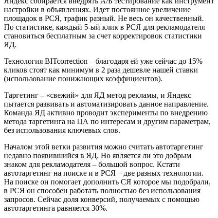
Яндекс собирается внедрять А/Б тестирование как инструмент
настройки в объявлениях. Идет постоянное увеличение
площадок в РСЯ, трафик разный. Не весь он качественный.
По статистике, каждый 5-ый клик в РСЯ для рекламодателя
становиться бесплатным за счет корректировок статистики
ЯД.
Технология BITcorrection – благодаря ей уже сейчас до 15%
кликов стоят как минимум в 2 раза дешевле нашей ставки
(использование понижающих коэффициентов).
Таргетинг – «свежий» для ЯД метод рекламы, и Яндекс
пытается развивать и автоматизировать данное направление.
Команда ЯД активно проводит эксперименты по внедрению
метода таргетинга на ЦА по интересам и другим параметрам,
без использования ключевых слов.
Началом этой ветки развития можно считать автотаргетинг
недавно появившийся в ЯД. Но является ли это добрым
знаком для рекламодателя – большой вопрос. Кстати
автотаргетинг на поиске и в РСЯ – две разных технологии.
На поиске он помогает дополнить СЯ которое мы подобрали,
в РСЯ он способен работать полностью без использования
запросов. Сейчас доля конверсий, получаемых с помощью
автотаргетинга равняется 30%.